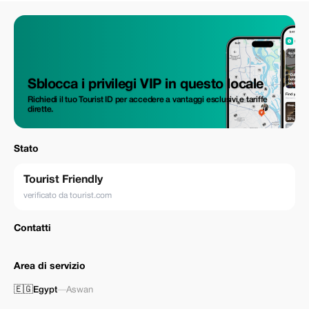
Sblocca i privilegi VIP in questo locale
Richiedi il tuo Tourist ID per accedere a vantaggi esclusivi e tariffe
dirette.
Stato
Tourist Friendly
verificato da tourist.com
Contatti
Area di servizio
🇪🇬
Egypt
—
Aswan