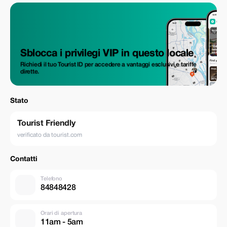
Sblocca i privilegi VIP in questo locale
Richiedi il tuo Tourist ID per accedere a vantaggi esclusivi e tariffe
dirette.
Stato
Tourist Friendly
verificato da tourist.com
Contatti
Telefono
84848428
Orari di apertura
11am - 5am