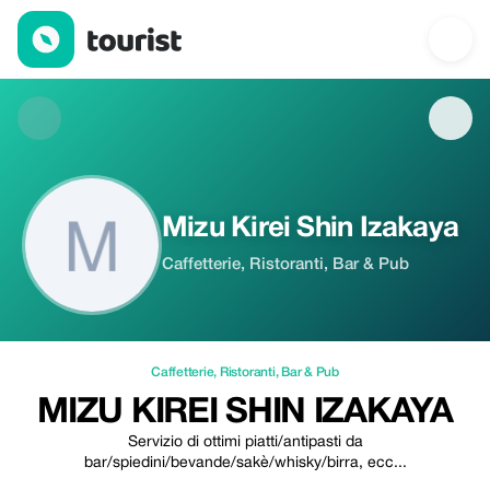
Mizu Kirei Shin Izakaya — Caffetterie | Up to 10% off | Tourist
Mizu Kirei Shin Izakaya
Caffetterie, Ristoranti, Bar & Pub
Caffetterie
,
Ristoranti
,
Bar & Pub
MIZU KIREI SHIN IZAKAYA
Servizio di ottimi piatti/antipasti da
bar/spiedini/bevande/sakè/whisky/birra, ecc...