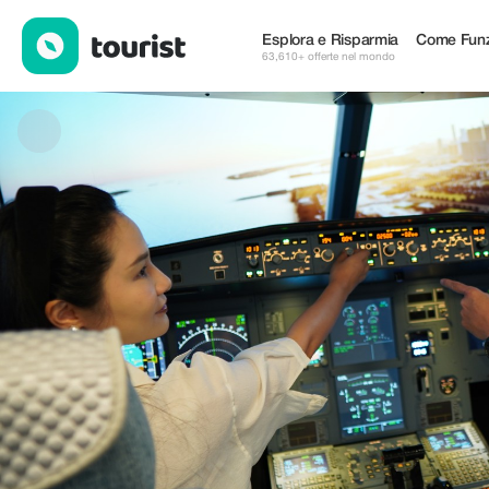
Wings Academy Singapore — Tour & Attività | Up to 20% off | T
Esplora e Risparmia
Come Funz
63,610+ offerte nel mondo