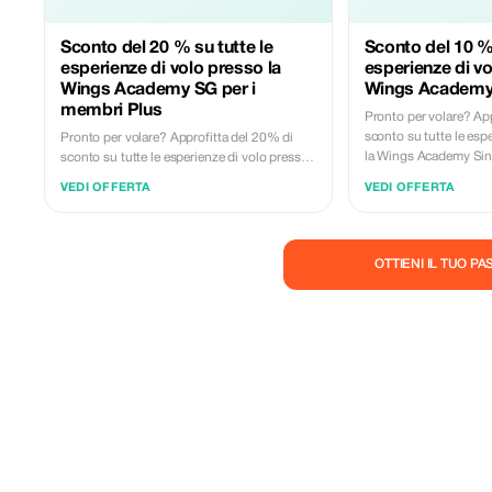
Sconto del 20 % su tutte le
Sconto del 10 % 
esperienze di volo presso la
esperienze di vo
Wings Academy SG per i
Wings Academy
membri Plus
Pronto per volare? Ap
sconto su tutte le esp
Pronto per volare? Approfitta del 20% di
la Wings Academy Sin
sconto su tutte le esperienze di volo presso
dei più ampi assortimen
la Wings Academy Singapore, sede di uno
VEDI OFFERTA
VEDI OFFERTA
volo della regione, il t
dei più ampi assortimenti di simulatori di
accessibili. Scegli tra aerei commerciali,
volo della regione, il tutto a prezzi più
caccia con realtà mista,
accessibili. Scegli tra aerei commerciali,
leggeri ed esperienze
caccia con realtà mista, elicotteri, velivoli
OTTIENI IL TUO P
tutto in un unico cent
leggeri ed esperienze di volo dinamico…
pilotare un Boeing 73
tutto in un unico centro. Che tu voglia
volare su un elicotter
pilotare un Boeing 737 o un Airbus A320,
Cessna 172, intrapren
volare su un elicottero R22, gestire un
caccia o provare un'e
Cessna 172, intraprendere una missione da
basata sul movimento
caccia o provare un'esperienza emozionante
Pro, c'è qualcosa per og
basata sul movimento sul nostro SkyAce
Cosa è incluso • Breve briefing pre-volo da
Pro, c'è qualcosa per ogni tipo di pilota. ✨
parte di istruttori espe
Cosa è incluso • Breve briefing pre-volo da
Sessione pratica al sim
parte di istruttori esperti se necessario •
selezionato • Esperienz
Sessione pratica al simulatore nel velivolo