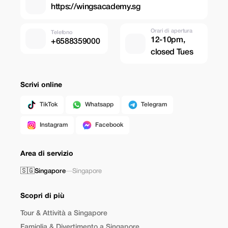
https://wingsacademy.sg
Orari di apertura
Telefono
12-10pm,
+6588359000
closed Tues
Scrivi online
TikTok
Whatsapp
Telegram
Instagram
Facebook
Area di servizio
🇸🇬
Singapore
—
Singapore
Scopri di più
Tour & Attività a Singapore
Famiglia & Divertimento a Singapore