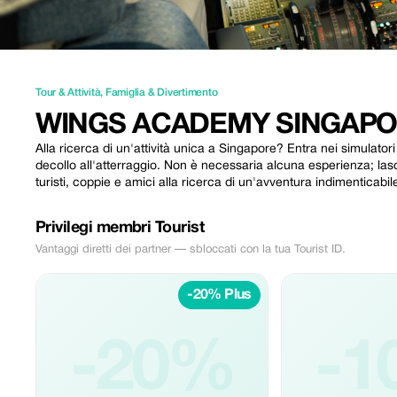
Tour & Attività
,
Famiglia & Divertimento
WINGS ACADEMY SINGAP
Alla ricerca di un'attività unica a Singapore? Entra nei simulatori 
decollo all'atterraggio. Non è necessaria alcuna esperienza; lascia
turisti, coppie e amici alla ricerca di un'avventura indimenticabile
Privilegi membri Tourist
Vantaggi diretti dei partner — sbloccati con la tua Tourist ID.
-20% Plus
-20%
-1