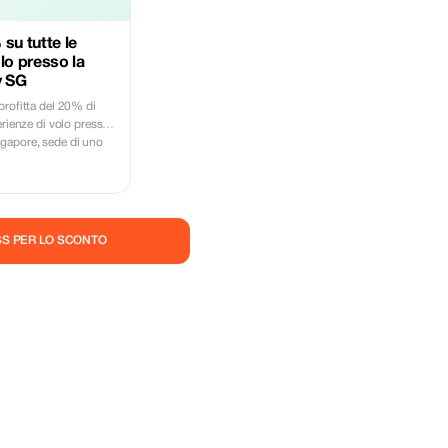
su tutte le
lo presso la
 SG
profitta del 20% di
erienze di volo presso
gapore, sede di uno
ti di simulatori di
utto a prezzi più
 elicotteri, velivoli
 di volo dinamico…
ASS PER LO SCONTO
ro. Che tu voglia
7 o un Airbus A320,
o R22, gestire un
dere una missione da
sperienza emozionante
 sul nostro SkyAce
ni tipo di pilota. ✨
rti se necessario •
ulatore nel velivolo
a realistica di