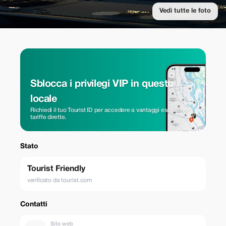
Vedi tutte le foto
Sblocca i privilegi VIP in questo
locale
Richiedi il tuo Tourist ID per accedere a vantaggi esclusivi e
tariffe dirette.
Stato
Tourist Friendly
verificato da tourist.com
Contatti
Sito web