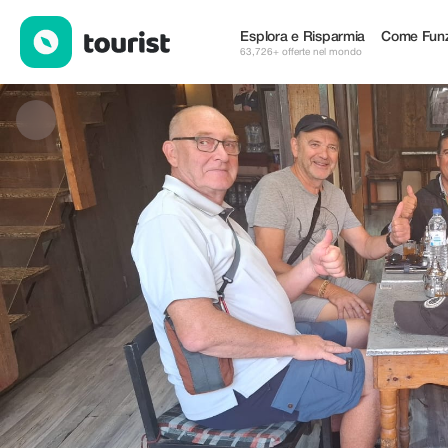
Marrakech Guide Azim — Negozi | Up to 15% off | Tourist
Esplora e Risparmia
Come Funz
63,726+ offerte nel mondo