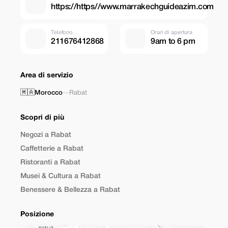
https://https//www.marrakechguideazim.com
Telefono
Orari di apertura
211676412868
9am to 6 pm
Area di servizio
🇲🇦
Morocco
—
Rabat
Scopri di più
Negozi a Rabat
Caffetterie a Rabat
Ristoranti a Rabat
Musei & Cultura a Rabat
Benessere & Bellezza a Rabat
Posizione