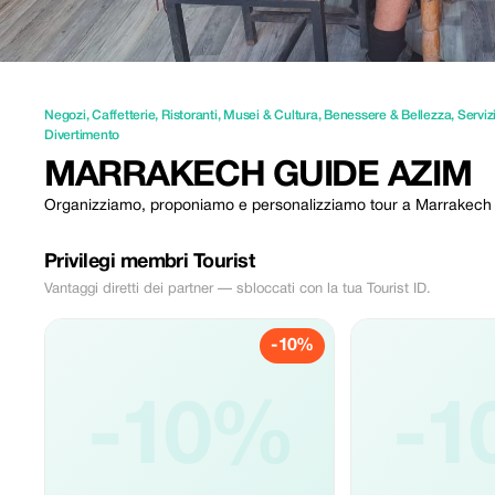
Negozi
,
Caffetterie
,
Ristoranti
,
Musei & Cultura
,
Benessere & Bellezza
,
Serviz
Divertimento
MARRAKECH GUIDE AZIM
Organizziamo, proponiamo e personalizziamo tour a Marrakech e
Privilegi membri Tourist
Vantaggi diretti dei partner — sbloccati con la tua Tourist ID.
-10%
-10%
-1