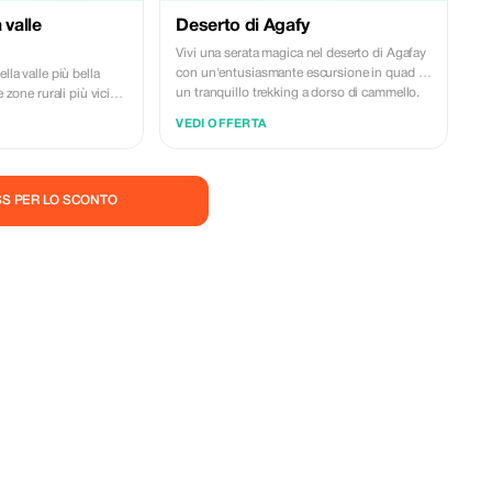
 valle
Deserto di Agafy
Vivi una serata magica nel deserto di Agafay
con un'entusiasmante escursione in quad e
lla valle più bella
un tranquillo trekking a dorso di cammello.
e zone rurali più vicine
Immergiti poi nella cultura marocchina con
ica scoperta della
VEDI OFFERTA
un'affascinante cena-spettacolo con musica
ita berbero e delle sue
tradizionale e spettacoli di danza.
o delle norme igieniche.
Concedetevi un delizioso banchetto di
autentica cucina marocchina sotto il cielo
ASS PER LO SCONTO
stellato, creando ricordi che custodirete per
tutta la vita. Vi verremo a prendere dal vostro
hotel a Marrakech intorno alle 17:00.
Godetevi un viaggio panoramico verso il
deserto di Agafay, immergendovi nello
splendido paesaggio lungo il percorso.
Quad: all'arrivo, salite a bordo di un quad per
un'emozionante escursione di un'ora tra le
dune del deserto. Trekking a dorso di
cammello: immergetevi nella tranquillità del
deserto con un tranquillo giro in cammello
mentre il sole inizia a tramontare. Cena e
spettacolo: ritorno al campo per una cena
tradizionale marocchina accompagnata da
musica dal vivo e spettacoli culturali. Ritorno