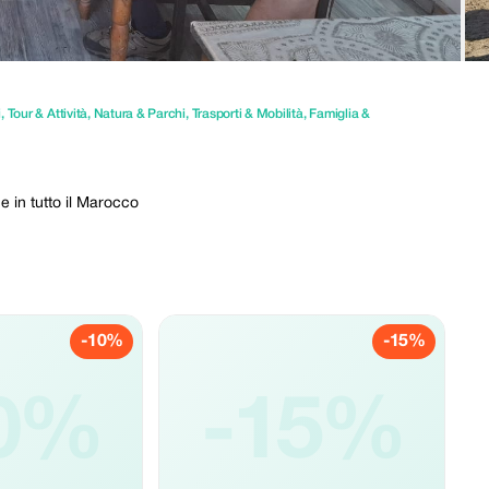
i
,
Tour & Attività
,
Natura & Parchi
,
Trasporti & Mobilità
,
Famiglia &
 in tutto il Marocco
-10%
-15%
0%
-15%