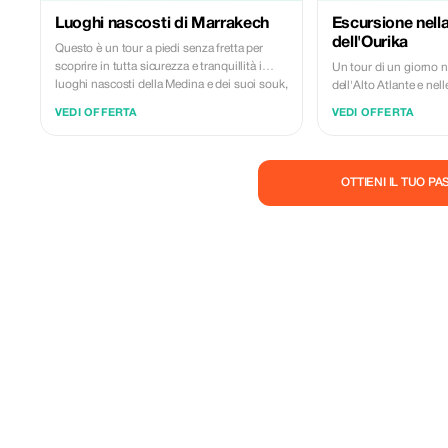
Luoghi nascosti di Marrakech
Escursione nella
dell'Ourika
Questo è un tour a piedi senza fretta per
scoprire in tutta sicurezza e tranquillità i
Un tour di un giorno ne
luoghi nascosti della Medina e dei suoi souk,
dell'Alto Atlante e nell
con una guida turistica qualificata esperta e
a Marrakech. Un'autent
VEDI OFFERTA
VEDI OFFERTA
un bravo narratore. Godetevi dalle 3 alle 4
natura, dello stile di v
ore di una passeggiata flessibile a ritmo
tradizioni, nel rispett
lento nei vicoli interconnessi della Medina,
visitando le sue panetterie, i forni
OTTIENI IL TUO P
tradizionali, i caravanserragli e altri antichi
tesori. Esplorerete siti autentici che solo
pochi turisti possono vedere. Alcuni di essi
non sono nemmeno aperti al pubblico.
Camminando, non solo scoprirete la vera
storia di ogni quartiere, ma anche le sue
antiche radici. L'attenzione sarà rivolta
anche alle botteghe e alle antiche sezioni dei
souk di Marrakech. Altamente raccomandato
ai viaggiatori curiosi che amano la storia e la
cultura, e come tour per iniziare la vostra
vacanza a Marrakech. Renderà il vostro
soggiorno più piacevole e sicuro.