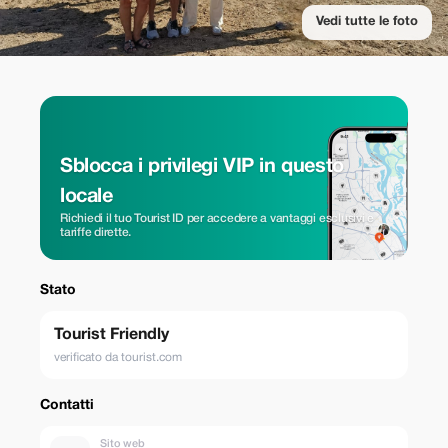
Vedi tutte le foto
Sblocca i privilegi VIP in questo
locale
Richiedi il tuo Tourist ID per accedere a vantaggi esclusivi e
tariffe dirette.
Stato
Tourist Friendly
verificato da tourist.com
Contatti
Sito web