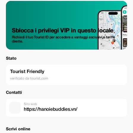
Sblocca i privilegi VIP in questo locale
Richiedi il tuo Tourist ID per accedere a vantaggi esclusivi e tariffe
dirette.
Stato
Tourist Friendly
verificato da tourist.com
Contatti
Sito web
https://hanoiebuddies.vn/
Scrivi online