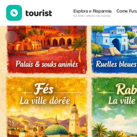
Private luxurious Tour — Tour & Attività | Up to 20% off | Tourist
Esplora e Risparmia
Come Funz
63,846+ offerte nel mondo