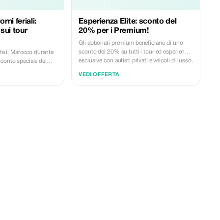
rni feriali:
Esperienza Elite: sconto del
sui tour
20% per i Premium!
Gli abbonati premium beneficiano di uno
sconto del 20% su tutti i tour ed esperienze
rite il Marocco durante
esclusive con autisti privati e veicoli di lusso.
conto speciale del
Concedetevi il meglio del Marocco.
VEDI OFFERTA