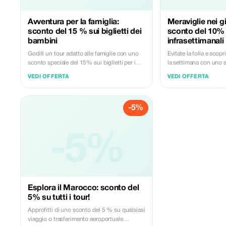
Avventura per la famiglia:
Meraviglie nei gio
sconto del 15 % sui biglietti dei
sconto del 10% 
bambini
infrasettimanali
Goditi un tour adatto alle famiglie con uno
Evitate la folla e scop
sconto speciale del 15% sui biglietti per i
la settimana con uno s
bambini sotto i 12 anni.
10%.
VEDI OFFERTA
VEDI OFFERTA
-5%
-5%
Esplora il Marocco: sconto del
5% su tutti i tour!
Approfitti di uno sconto del 5 % su qualsiasi
viaggio o trasferimento aeroportuale