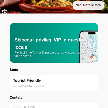
Vedi tutte le foto
Sblocca i privilegi VIP in questo
locale
Richiedi il tuo Tourist ID per accedere a vantaggi esclusivi e
tariffe dirette.
Stato
Tourist Friendly
verificato da tourist.com
Contatti
Sito web