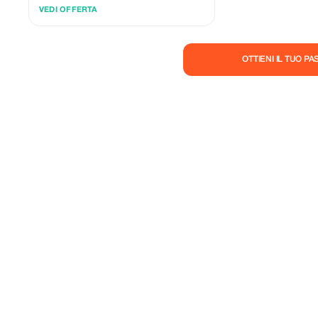
lussuoso attraverso il Marocco. Scopra il
VEDI OFFERTA
fascino di questo paese vibrante con Bahou
Amina.
OTTIENI IL TUO P