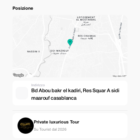
Posizione
Indirizzo
Bd Abou bakr el kadiri, Res Squar A sidi
maarouf casablanca
Private luxurious Tour
Su Tourist dal 2026