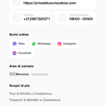
https://privateluxurioustour.com
Telefono
Orari di apertura
+212667326371
09h00 - 00h00
Scrivi online
Viber
Whatsapp
Instagram
Facebook
Area di servizio
🇲🇦
Morocco
—
Casablanca
Scopri di più
Tour & Attività a Casablanca
Trasporti & Mobilità a Casablanca