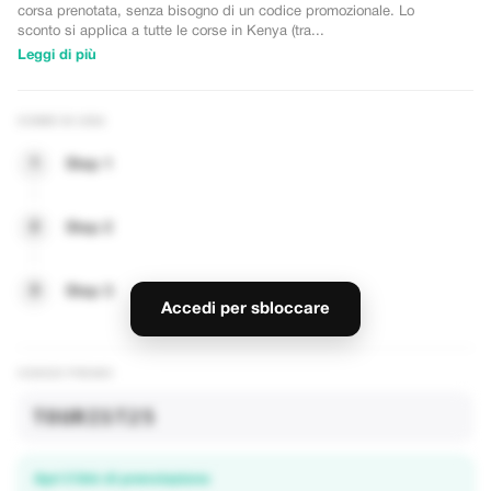
0%
corsa prenotata, senza bisogno di un codice promozionale. Lo
sconto si applica a tutte le corse in Kenya (tra...
Leggi di più
eroportuale
are uno sconto del
COME SI USA
corse in tutto il
1
Step 1
2
Step 2
ASS PER LO SCONTO
3
Step 3
Accedi per sbloccare
CODICE PROMO
TOURIST25
Apri il link di prenotazione