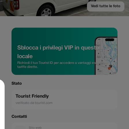
Vedi tutte le foto
Sblocca i privilegi VIP in questo
locale
Richiedi il tuo Tourist ID per accedere a vantaggi esclusivi e
tariffe dirette.
Stato
Tourist Friendly
verificato da tourist.com
Contatti
Sito web