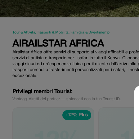
Tour & Attività
,
Trasporti & Mobilità
,
Famiglia & Divertimento
AIRAILSTAR AFRICA
Airailstar Africa offre servizi di supporto ai viaggi affidabili e pro
servizi di autista e trasporto per i safari in tutto il Kenya. Ci co
viaggi sicuri ed un'esperienza fluida per il cliente dall'arrivo al
trasporti comodi o trasferimenti personalizzati per i safari, il no
eccezionale.
Privilegi membri Tourist
Vantaggi diretti dei partner — sbloccati con la tua Tourist ID.
-12% Plus