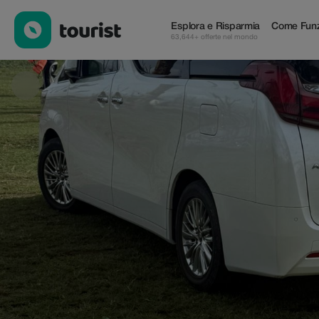
Airailstar Africa — Tour & Attività | Up to 12% off | Tourist
Esplora e Risparmia
Come Funz
63,644+ offerte nel mondo