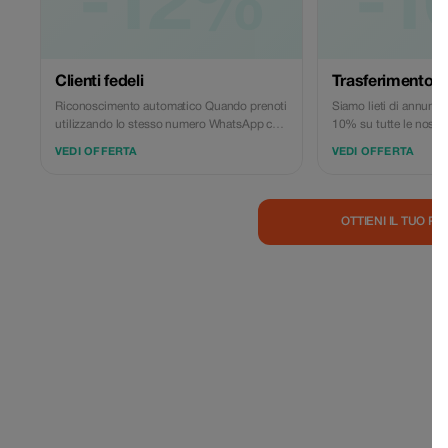
-12%
-1
Clienti fedeli
Trasferimento a
Riconoscimento automatico Quando prenoti
Siamo lieti di annunci
utilizzando lo stesso numero WhatsApp che
10% su tutte le nostre 
hai già utilizzato in precedenza, il nostro
Paese."
VEDI OFFERTA
VEDI OFFERTA
sistema ti riconosce come utente Plus.
Sconto immediato Uno sconto del 12%
viene applicato automaticamente a ogni
corsa prenotata, senza bisogno di un codice
OTTIENI IL TUO P
promozionale. Lo sconto si applica a tutte le
corse in Kenya (trasferimenti aeroportuali,
pick-up in hotel)