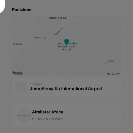
Posizione
Indirizzo
JomoKenyatta International Airport
Airailstar Africa
Su Tourist dal 2025