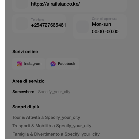
https://airailstar.co.ke/
Orari di apertura
Telefono
Mon-sun
+254727665461
00:00 -00:00
Scrivi online
Instagram
Facebook
Area di servizio
Somewhere
—
Specify_your_city
Scopri di più
Tour & Attività a Specify_your_city
Trasporti & Mobilità a Specify_your_city
Famiglia & Divertimento a Specify_your_city