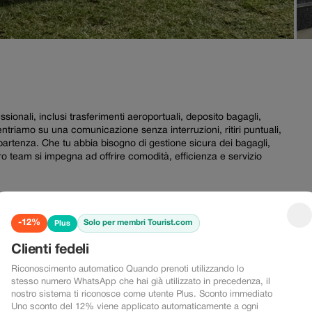
fessionali, inclusi trasferimenti aeroportuali, deposito bagagli,
ncentriamo su una comunicazione senza interruzioni, ritiri puntuali,
la partenza. Che tu abbia bisogno di gestione sicura dei bagagli,
stro team si impegna ad offrire comodità, efficienza e servizio
-12%
Solo per membri Tourist.com
Plus
Clienti fedeli
-10%
Riconoscimento automatico Quando prenoti utilizzando lo
stesso numero WhatsApp che hai già utilizzato in precedenza, il
nostro sistema ti riconosce come utente Plus. Sconto immediato
Uno sconto del 12% viene applicato automaticamente a ogni