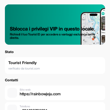
Sblocca i privilegi VIP in questo locale
Richiedi il tuo Tourist ID per accedere a vantaggi esclusivi e tariffe
dirette.
Stato
Tourist Friendly
verificato da tourist.com
Contatti
Sito web
https://rainbowjeju.com
Telefono