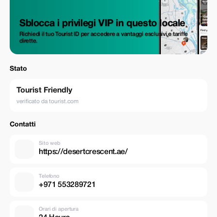
Sblocca i privilegi VIP in questo locale
Richiedi il tuo Tourist ID per accedere a vantaggi esclusivi e tariffe
dirette.
Stato
Tourist Friendly
verificato da tourist.com
Contatti
Sito web
https://desertcrescent.ae/
Telefono
+971 553289721
Orari di apertura