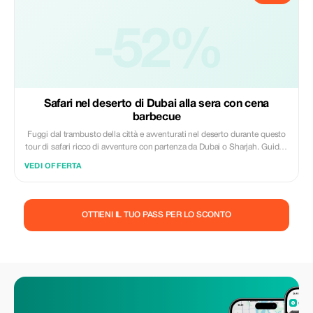
vegetariane.
-52%
Safari nel deserto di Dubai alla sera con cena
barbecue
Fuggi dal trambusto della città e avventurati nel deserto durante questo
tour di safari ricco di avventure con partenza da Dubai o Sharjah. Guidati
sulle dune su un fuoristrada oppure prova l'emozione delle moto quad,
VEDI OFFERTA
per poi accomodarti comodamente per una cena alla griglia sotto le
stelle seguita da uno spettacolo tradizionale d’intrattenimento. I tour per
piccoli gruppi includono anche la cena a buffet e rinfreschi vari.
OTTIENI IL TUO PASS PER LO SCONTO