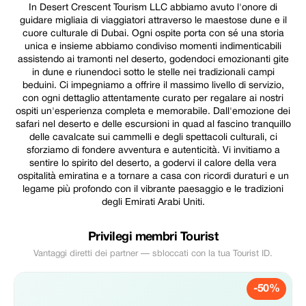
In Desert Crescent Tourism LLC abbiamo avuto l'onore di
guidare migliaia di viaggiatori attraverso le maestose dune e il
cuore culturale di Dubai. Ogni ospite porta con sé una storia
unica e insieme abbiamo condiviso momenti indimenticabili
assistendo ai tramonti nel deserto, godendoci emozionanti gite
in dune e riunendoci sotto le stelle nei tradizionali campi
beduini. Ci impegniamo a offrire il massimo livello di servizio,
con ogni dettaglio attentamente curato per regalare ai nostri
ospiti un'esperienza completa e memorabile. Dall'emozione dei
safari nel deserto e delle escursioni in quad al fascino tranquillo
delle cavalcate sui cammelli e degli spettacoli culturali, ci
sforziamo di fondere avventura e autenticità. Vi invitiamo a
sentire lo spirito del deserto, a godervi il calore della vera
ospitalità emiratina e a tornare a casa con ricordi duraturi e un
legame più profondo con il vibrante paesaggio e le tradizioni
degli Emirati Arabi Uniti.
Privilegi membri Tourist
Vantaggi diretti dei partner — sbloccati con la tua Tourist ID.
-50%