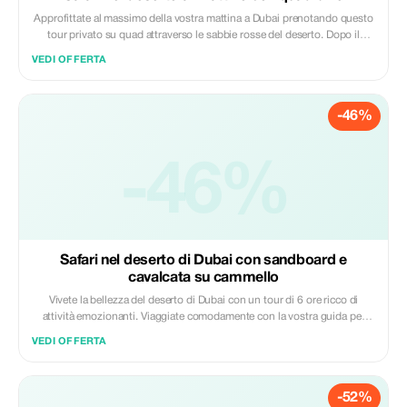
Approfittate al massimo della vostra mattina a Dubai prenotando questo
tour privato su quad attraverso le sabbie rosse del deserto. Dopo il
comodo ritiro dal vostro albergo, sarete portati ai vostri quad e riceverete
VEDI OFFERTA
un completo briefing sulla sicurezza prima di poter salire sul veicolo per
seguire la guida verso i punti migliori del deserto alla scoperta delle sue
dune.
-46%
-46%
Safari nel deserto di Dubai con sandboard e
cavalcata su cammello
Vivete la bellezza del deserto di Dubai con un tour di 6 ore ricco di
attività emozionanti. Viaggiate comodamente con la vostra guida per
esplorare ciò che questo paesaggio ha da offrire; fate passeggiate su
VEDI OFFERTA
cammelli lungo antiche piste, scivolate giù dalle enormi dune rosse su
una tavola da sabbia, fatevi fare dei tatuaggi all'henné e assistete a
spettacoli culturali dal vivo sotto cieli stellati. Gustate una deliziosa cena
-52%
a base di barbecue attorno a un autentico falò completo di opzioni