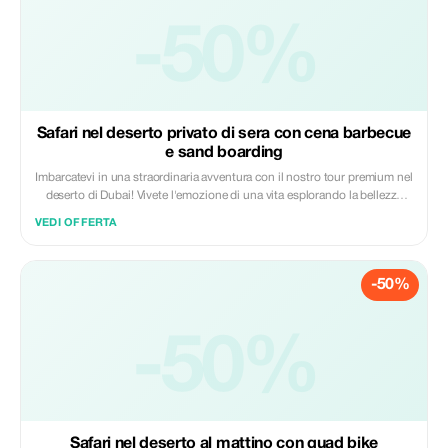
-50%
Safari nel deserto privato di sera con cena barbecue
e sand boarding
Imbarcatevi in una straordinaria avventura con il nostro tour premium nel
deserto di Dubai! Vivete l'emozione di una vita esplorando la bellezza
affascinante delle dune del deserto, partecipate a gite su cammello che
VEDI OFFERTA
ricordano le tradizioni beduine e godetevi un abbondante cena
tradizionale araba sotto le stelle. Prenota ora per un'esperienza
indimenticabile!
-50%
-50%
Safari nel deserto al mattino con quad bike