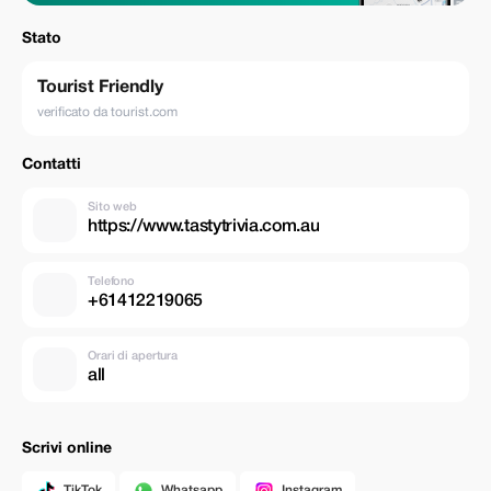
Stato
Tourist Friendly
verificato da tourist.com
Contatti
Sito web
https://www.tastytrivia.com.au
Telefono
+61412219065
Orari di apertura
all
Scrivi online
TikTok
Whatsapp
Instagram