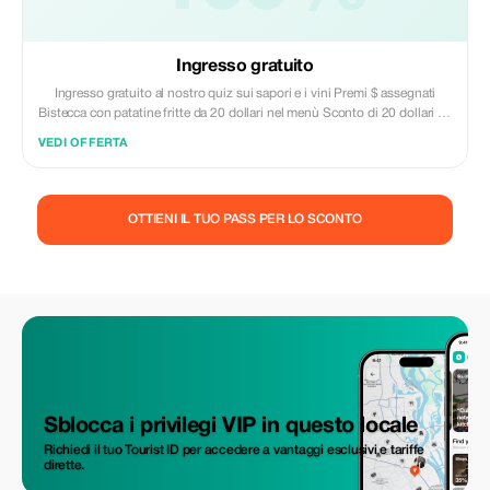
Ingresso gratuito
Ingresso gratuito al nostro quiz sui sapori e i vini Premi $ assegnati
Bistecca con patatine fritte da 20 dollari nel menù Sconto di 20 dollari su
tutti i vini imbottigliati
VEDI OFFERTA
OTTIENI IL TUO PASS PER LO SCONTO
Sblocca i privilegi VIP in questo locale
Richiedi il tuo Tourist ID per accedere a vantaggi esclusivi e tariffe
dirette.