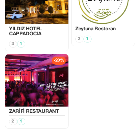
YILDIZ HOTEL
Zeytuna Restoran
CAPPADOCIA
2
1
3
1
-20%
ZARİFİ RESTAURANT
2
1