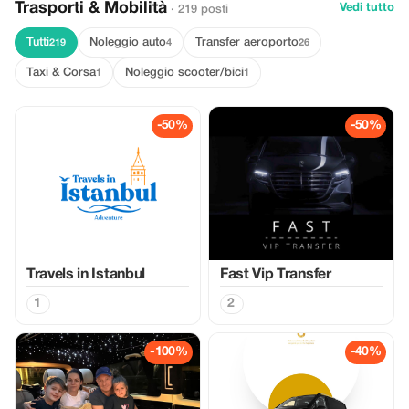
Trasporti & Mobilità
Vedi tutto
· 219 posti
Tutti
Noleggio auto
Transfer aeroporto
219
4
26
Taxi & Corsa
Noleggio scooter/bici
1
1
-50%
-50%
Travels in Istanbul
Fast Vip Transfer
1
2
-100%
-40%