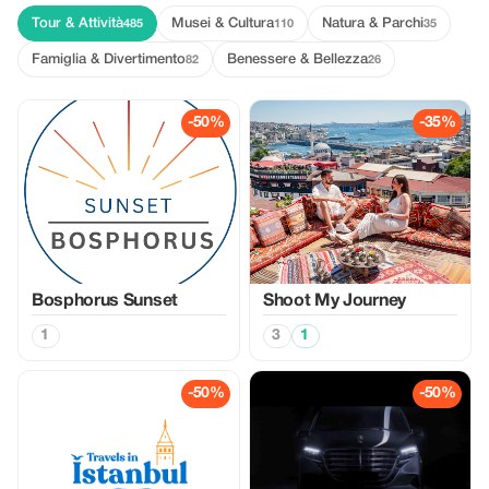
Tour & Attività
Musei & Cultura
Natura & Parchi
485
110
35
Famiglia & Divertimento
Benessere & Bellezza
82
26
-50%
-35%
Bosphorus Sunset
Shoot My Journey
1
3
1
-50%
-50%