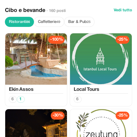
Cibo e bevande
Vedi tutto
· 160 posti
Ristoranti
Caffetterie
Bar & Pub
86
49
25
-100%
-25%
Ekin Assos
Local Tours
6
1
6
-30%
-25%