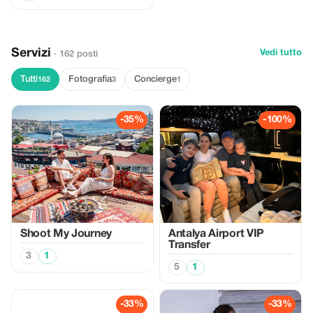
Servizi
Vedi tutto
· 162 posti
Tutti
Fotografia
Concierge
162
3
1
-35%
-100%
Shoot My Journey
Antalya Airport VIP
Transfer
3
1
5
1
-33%
-33%