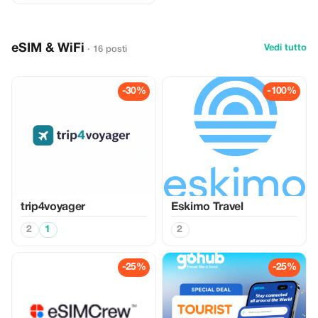
eSIM & WiFi
Vedi tutto
· 16 posti
-30%
-100%
trip4voyager
Eskimo Travel
2
1
2
-25%
-25%