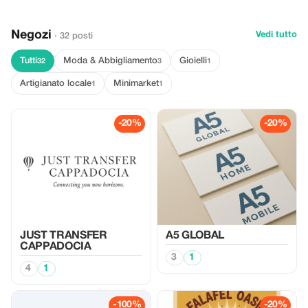
Negozi
Vedi tutto
· 32 posti
Tutti
Moda & Abbigliamento
Gioielli
32
3
1
Artigianato locale
Minimarket
1
1
-20%
-20%
JUST TRANSFER
A5 GLOBAL
CAPPADOCIA
3
1
4
1
-100%
-20%