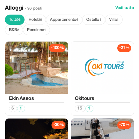
Alloggi
Vedi tutto
· 96 posti
Tutti
Hotel
Appartamento
Ostello
Villa
96
26
6
1
1
B&B
Pensione
2
1
-100%
-21%
Ekin Assos
Okitours
6
1
15
1
-30%
-70%