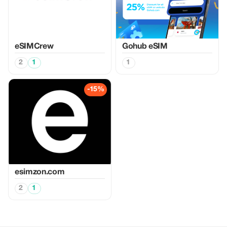
eSIMCrew
Gohub eSIM
2
1
1
-15%
esimzon.com
2
1