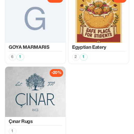
GOYA MARMARIS
Egyptian Eatery
6
1
2
1
-20%
Çınar Rugs
1