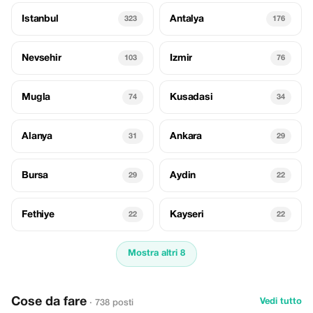
Istanbul
Antalya
323
176
Nevsehir
Izmir
103
76
Mugla
Kusadasi
74
34
Alanya
Ankara
31
29
Bursa
Aydin
29
22
Fethiye
Kayseri
22
22
Mostra altri 8
Cose da fare
Vedi tutto
· 738 posti