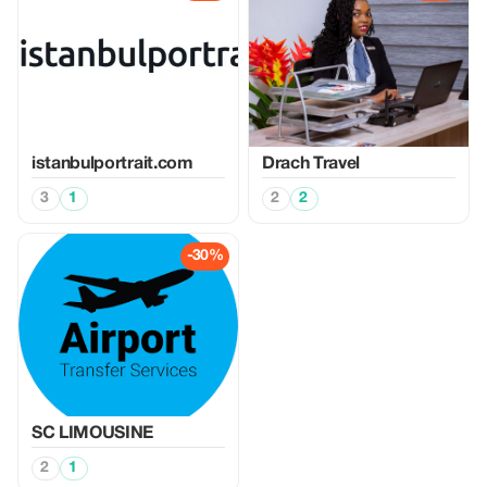
istanbulportrait.com
Drach Travel
3
1
2
2
-30%
SC LIMOUSINE
2
1