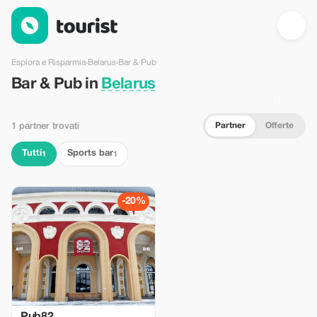
Bar & Pub in Belarus — Tourist
Esplora e Risparmia
›
Belarus
›
Bar & Pub
Bar & Pub in
Belarus
Partner
Offerte
1 partner trovati
Tutti
Sports bar
1
1
-20%