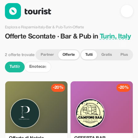
Offerte Scontate · Bar & Pub in Turin, Italy — Tourist
Esplora e Risparmia
›
Italy
›
Bar & Pub
›
Turin
›
Offerte
Offerte Scontate · Bar & Pub in
Turin, Italy
Partner
Offerte
Tutti
Gratis
Plus
2 offerte trovate
Tutti
Enoteca
7
1
-20%
-20%