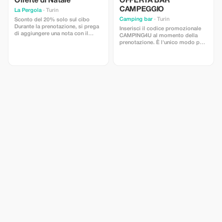
Offerte di Natale
OFFERTA BAR
CAMPEGGIO
La Pergola
· Turin
Camping bar
· Turin
Sconto del 20% solo sul cibo
Durante la prenotazione, si prega
Inserisci il codice promozionale
di aggiungere una nota con il
CAMPING4U al momento della
CODICE PROMOZIONALE
prenotazione. È l'unico modo per
PERGOLA4U Questo è l'unico
verificare la tua prenotazione.
modo per verificare la
Grazie
prenotazione. Grazie.