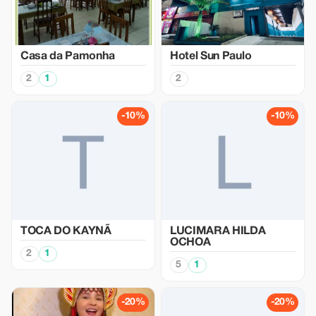
Casa da Pamonha
Hotel Sun Paulo
2
1
2
-10%
-10%
TOCA DO KAYNÃ
LUCIMARA HILDA
OCHOA
2
1
5
1
-20%
-20%