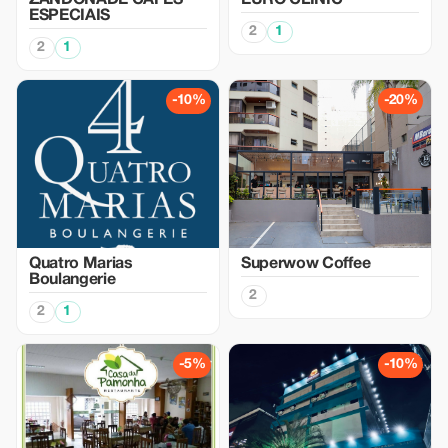
ZANDONADE CAFÉS
EURO CLINIC
ESPECIAIS
2
1
2
1
-10%
-20%
Quatro Marias
Superwow Coffee
Boulangerie
2
2
1
-5%
-10%