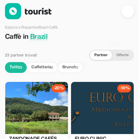
Caffè in Brazil — Tourist
Esplora e Risparmia
›
Brazil
›
Caffè
Caffè in
Brazil
Partner
Offerte
23 partner trovati
Tutti
Caffetteria
Brunch
23
2
2
-20%
-10%