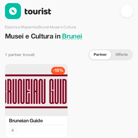
Musei e Cultura in Brunei — Tourist
Esplora e Risparmia
›
Brunei
›
Musei e Cultura
Musei e Cultura in
Brunei
Partner
Offerte
1 partner trovati
-15%
Bruneian Guide
4