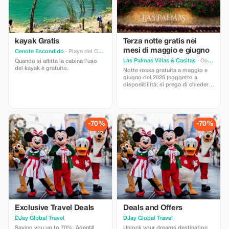
kayak Gratis
Terza notte gratis nei
mesi di maggio e giugno
Cenote Escondido
· Playa del Carmen
Las Palmas Villas & Casitas
· Oaxaca
Quando si affitta la cabina l'uso
del kayak è gratuito.
Notte rossa gratuita a maggio e
giugno del 2026 (soggetto a
disponibilità; si prega di chiedere
informazioni)
-70%
-70%
Exclusive Travel Deals
Deals and Offers
DJay Global Travel
DJay Global Travel
Saving you up to 70%. Agent#
Unlock your dreams destination