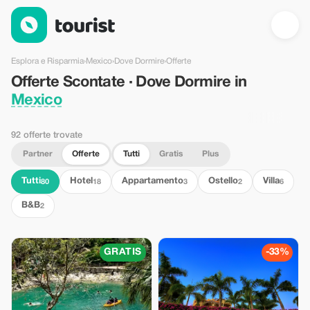
Offerte Scontate · Dove Dormire in Mexico — Tourist
Esplora e Risparmia
›
Mexico
›
Dove Dormire
›
Offerte
Offerte Scontate · Dove Dormire in
Mexico
92 offerte trovate
Partner
Offerte
Tutti
Gratis
Plus
Tutti
Hotel
Appartamento
Ostello
Villa
80
18
3
2
6
B&B
2
GRATIS
-33%