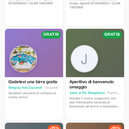
GT20046202 / CLIA# 10623900
today. Agent# GT20046202 / CLIA#
10623900
GRATIS
GRATIS
Godetevi una birra gratis
Aperitivo di benvenuto
omaggio
Stingray Villa Cozumel
· Cozumel
Junto al Rio Bungalows
· Puerto Vallarta
Godetevi una birra di cortesia al
vostro arrivo.
Iniziate il vostro soggiorno con
una rinfrescante bevanda di
benvenuto all'arrivo e rilassatevi
presso i Junto al Rio Bungalows.
-25%
-20%