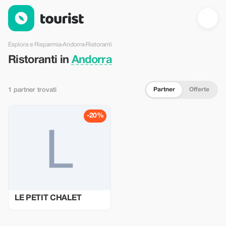
Ristoranti in Andorra — Tourist
Esplora e Risparmia
›
Andorra
›
Ristoranti
Ristoranti in
Andorra
Partner
Offerte
1 partner trovati
-20%
LE PETIT CHALET