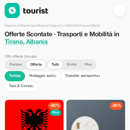
Offerte Scontate · Trasporti e Mobilità in Tirana, Albania — Tour
Esplora e Risparmia
›
Albania
›
Trasporti e Mobilità
›
Tirana
›
Offerte
Offerte Scontate · Trasporti e Mobilità in
Tirana, Albania
109 offerte trovate
Partner
Offerte
Tutti
Gratis
Plus
Tutti
Noleggio auto
Transfer aeroporto
99
5
4
Taxi & Corsa
3
-60%
-25%
Plus