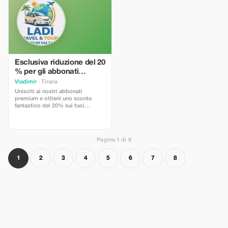
Esclusiva riduzione del 20
% per gli abbonati
premium
Vladimir
· Tirana
Unisciti ai nostri abbonati
premium e ottieni uno sconto
fantastico del 20% sui tuoi
trasferimenti aeroportuali. Goditi
un viaggio di lusso risparmiando
ancora di più!
Pagina 1 di 8
1
2
3
4
5
6
7
8