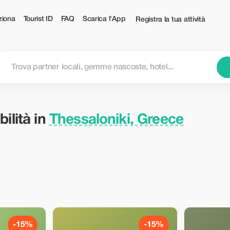
— Tourist
iona
Tourist ID
FAQ
Scarica l'App
Registra la tua attività
ilità in
Thessaloniki, Greece
-15%
-15%