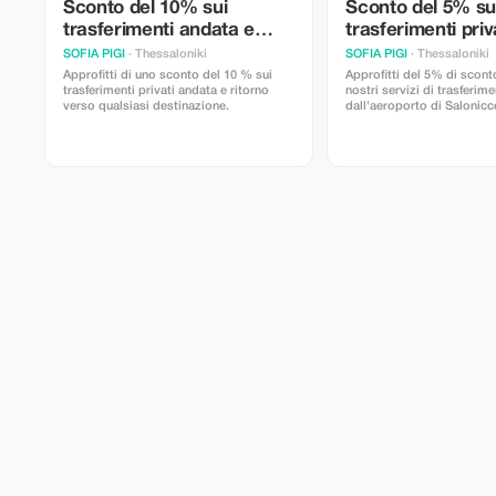
Sconto del 10% sui
Sconto del 5% su t
trasferimenti andata e
trasferimenti priv
ritorno
SOFIA PIGI
· Thessaloniki
SOFIA PIGI
· Thessaloniki
Approfitti di uno sconto del 10 % sui
Approfitti del 5% di sconto
trasferimenti privati andata e ritorno
nostri servizi di trasferim
verso qualsiasi destinazione.
dall'aeroporto di Salonicc
destinazione in Grecia.