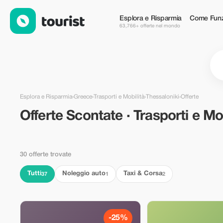
Offerte Scontate · Trasporti e Mobilità in Thessaloniki, Greece 
Esplora e Risparmia
Come Funz
63,766+ offerte nel mondo
Esplora e Risparmia
›
Greece
›
Trasporti e Mobilità
›
Thessaloniki
›
Offerte
Offerte Scontate · Trasporti e Mob
30 offerte trovate
Tutti
Noleggio auto
Taxi & Corsa
37
1
2
-25%