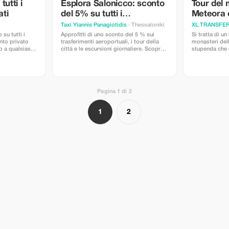
Socrate discut
utti i
Esplora Salonicco: sconto
Tour del 
su temi come g
ati
del 5% su tutti i
Meteora 
Perlustrando u
immediata del
trasferimenti
Taxi Yiannis Panagiotidis
· Thessaloniki
XL TRANSFE
Cambio della 
 su tutti i
Approfitti di uno sconto del 5 % sui
Si tratta di un
del Milite Igno
ento privato
trasferimenti aeroportuali, i tour della
monasteri del
Parlamento. Q
o a qualsiasi
città e le escursioni giornaliere. Scopra
stupenda che dura complessivamente
Evzoni, sono l
Salonicco con i nostri servizi di
12 ore incluse
dell'esercito 
trasporto di alta qualità.
monasteri per 
per il loro cor
la pausa pranz
Seconda Guerr
uniforme fu in
Grecia e si isp
Pagina 1 di 2
dei guerrieri 
banditi che fo
contro l'Impe
1
2
Parlamento, v
"trilogia" di e
dall'architett