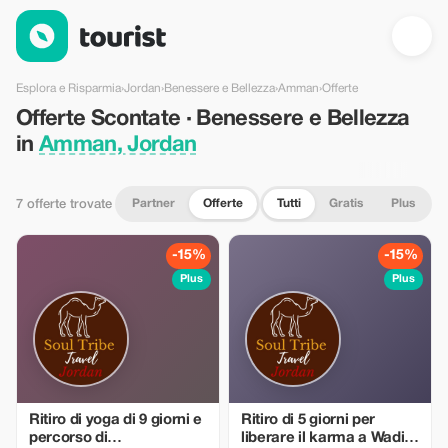
Offerte Scontate · Benessere e Bellezza in Amman, Jordan — T
Esplora e Risparmia
›
Jordan
›
Benessere e Bellezza
›
Amman
›
Offerte
Offerte Scontate · Benessere e Bellezza
in
Amman, Jordan
Partner
Offerte
Tutti
Gratis
Plus
7 offerte trovate
-15%
-15%
Plus
Plus
Ritiro di yoga di 9 giorni e
Ritiro di 5 giorni per
percorso di
liberare il karma a Wadi